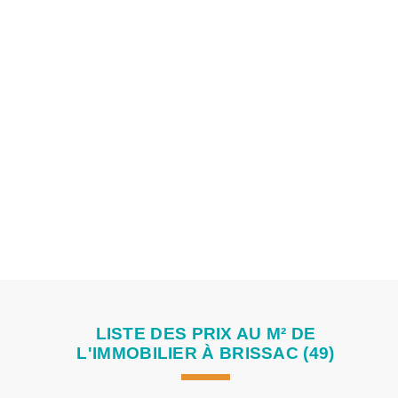
Ces photos représentent des biens immobiliers qui sont, ou
ont été des contrats de 3G Immobilier.
LISTE DES PRIX AU M² DE
L'IMMOBILIER À BRISSAC (49)